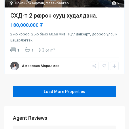
Сонгинохайрхан
,
Улаанбаатар
6
СХД-т 2 өрөө орон сууц худалдана.
180,000,000 ₮
27-р хороо, 25-р байр 60.68 мкв, 10/7 давхарт, доороо улсын
цэцэрлэгтэй,
2
1
1
61 m
Амарзаяа Маралмаа
Agent Reviews