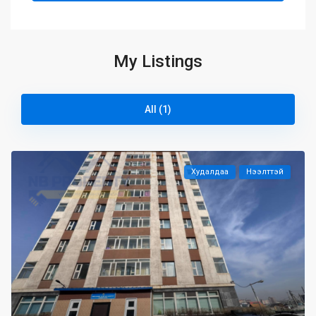
My Listings
All (1)
Худалдаа
Нээлттэй