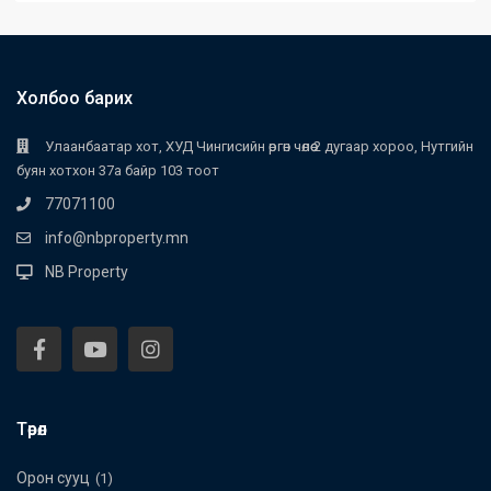
Холбоо барих
Улаанбаатар хот, ХУД Чингисийн өргөн чөлөө 2 дугаар хороо, Нутгийн
буян хотхон 37а байр 103 тоот
77071100
info@nbproperty.mn
NB Property
Төрөл
Орон сууц
(1)