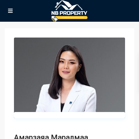
Амарзаяа Маралмаа