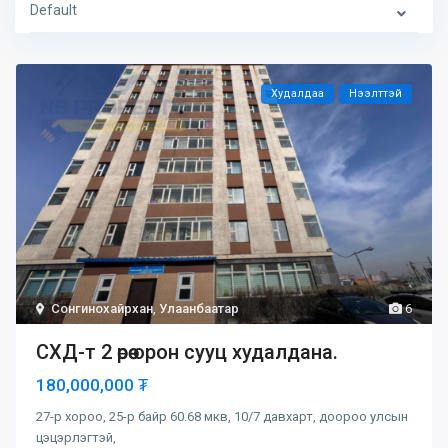
Default
Худалдаа
Нээлттэй
Сонгинохайрхан
,
Улаанбаатар
6
СХД-т 2 өрөө орон сууц худалдана.
180,000,000 ₮
27-р хороо, 25-р байр 60.68 мкв, 10/7 давхарт, доороо улсын
цэцэрлэгтэй,