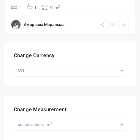
2
1
1
61 m
Амарзаяа Маралмаа
Change Currency
MNT
Change Measurement
2
square meters - m