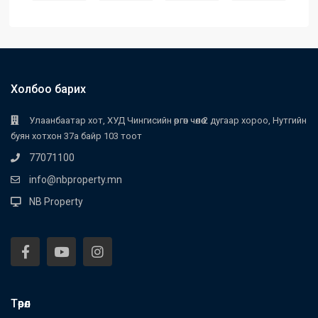
Холбоо барих
Улаанбаатар хот, ХУД Чингисийн өргөн чөлөө 2 дугаар хороо, Нутгийн
буян хотхон 37а байр 103 тоот
77071100
info@nbproperty.mn
NB Property
Төрөл