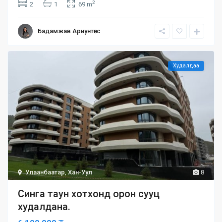
2
2
1
69 m
Бадамжав Ариунтөгс
Худалдаа
Улаанбаатар
,
Хан-Уул
8
Синга таун хотхонд орон сууц
худалдана.