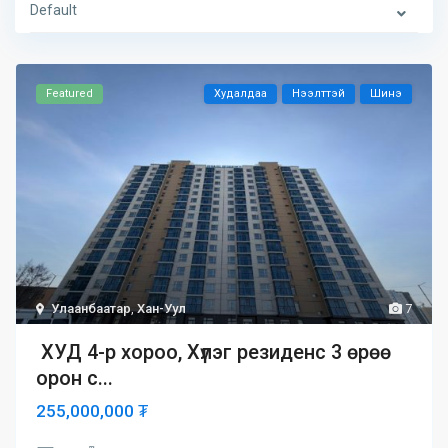
Default
Featured
Худалдаа
Нээлттэй
Шинэ
Улаанбаатар
,
Хан-Уул
7
ХУД 4-р хороо, Хүлэг резиденс 3 өрөө
орон с...
255,000,000 ₮