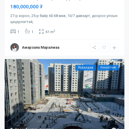
180,000,000 ₮
27-р хороо, 25-р байр 60.68 мкв, 10/7 давхарт, доороо улсын
цэцэрлэгтэй,
2
1
1
61 m
Амарзаяа Маралмаа
Худалдаа
Нээлттэй