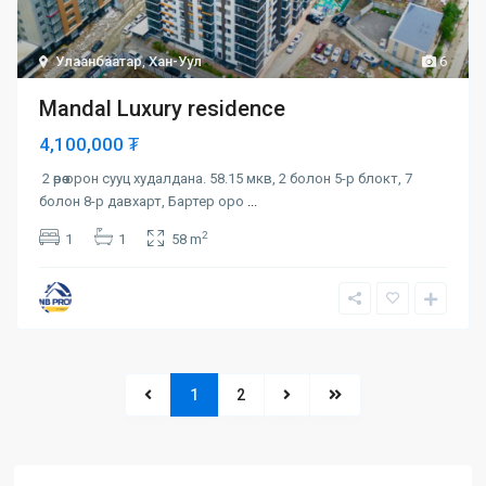
Улаанбаатар
,
Хан-Уул
6
Mandal Luxury residence
4,100,000 ₮
2 өрөө орон сууц худалдана. 58.15 мкв, 2 болон 5-р блокт, 7
болон 8-р давхарт, Бартер оро
...
2
1
1
58 m
1
2