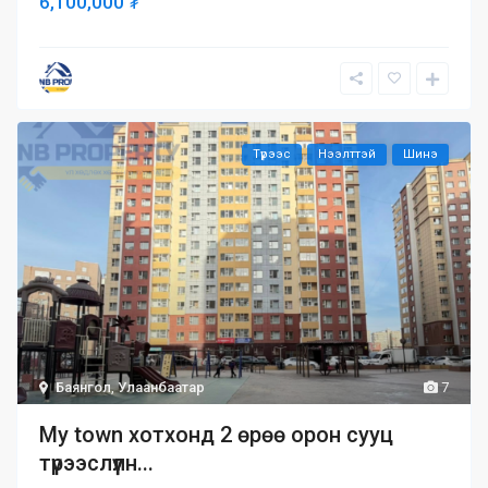
6,100,000 ₮
Түрээс
Нээлттэй
Шинэ
Баянгол
,
Улаанбаатар
7
My town хотхонд 2 өрөө орон сууц
түрээслүүлн...