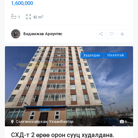
1,600,000
2
1
42 m
Бадамжав Ариунтөгс
Худалдаа
Нээлттэй
Сонгинохайрхан
,
Улаанбаатар
6
СХД-т 2 өрөө орон сууц худалдана.