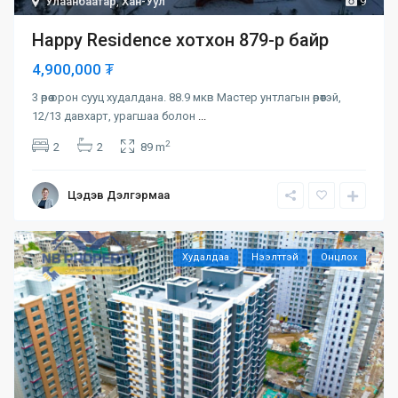
Улаанбаатар
,
Хан-Уул
9
Happy Residence хотхон 879-р байр
4,900,000 ₮
3 өрөө орон сууц худалдана. 88.9 мкв Мастер унтлагын өрөөтэй,
12/13 давхарт, урагшаа болон
...
2
2
2
89 m
Цэдэв Дэлгэрмаа
Худалдаа
Нээлттэй
Онцлох