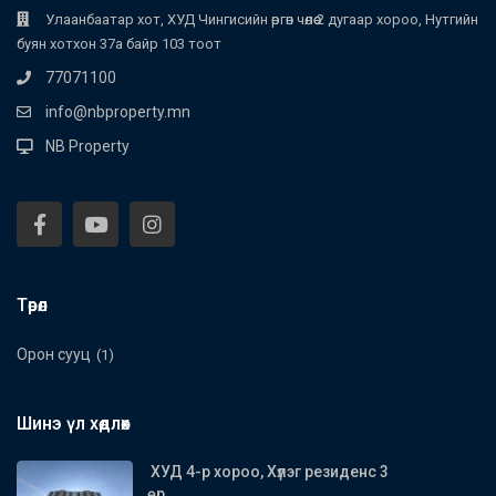
Улаанбаатар хот, ХУД Чингисийн өргөн чөлөө 2 дугаар хороо, Нутгийн
буян хотхон 37а байр 103 тоот
77071100
info@nbproperty.mn
NB Property
Төрөл
Орон сууц
(1)
Шинэ үл хөдлөх
ХУД 4-р хороо, Хүлэг резиденс 3
өр...