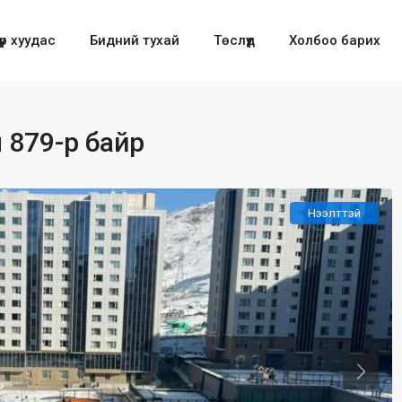
үүр хуудас
Бидний тухай
Төслүүд
Холбоо барих
 879-р байр
Нээлттэй