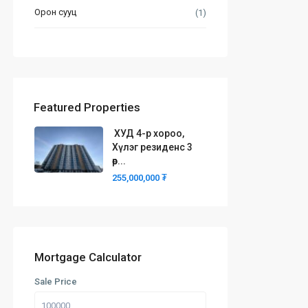
Орон сууц
(1)
Featured Properties
ХУД 4-р хороо,
Хүлэг резиденс 3
өр...
255,000,000 ₮
Mortgage Calculator
Sale Price