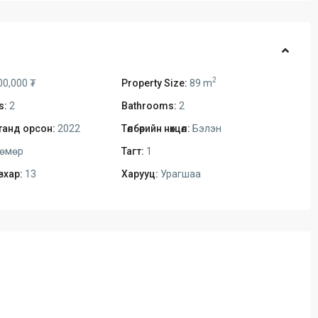
2
00,000 ₮
Property Size:
89 m
s:
2
Bathrooms:
2
анд орсон:
2022
Төлбөрийн нөхцөл:
Бэлэн
өмөр
Тагт:
1
вхар:
13
Харууц:
Урагшаа