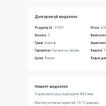
Дэлгэрэнгүй мэдээлэл
Property Id :
31937
Price:
4,9
Rooms:
3
Bedroom
Граж:
Байхгүй
Ашиглалт
Гэрчилгээ:
Гэрчилгээ гарсан
Хаалга:
Т
Цонх:
Вакум
Хэдэн да
Нэмэлт мэдээлэл
3 өрөө орон сууц худалдана. 88.9 мкв
Мастер унтлагын өрөөтэй, 12/13 давхарт,