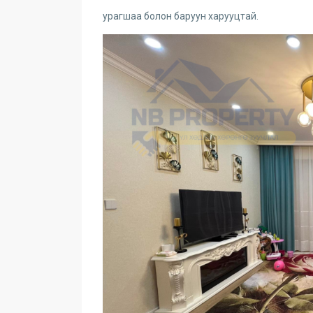
урагшаа болон баруун харууцтай.