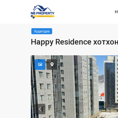
Н
Худалдаа
Happy Residence хотхон