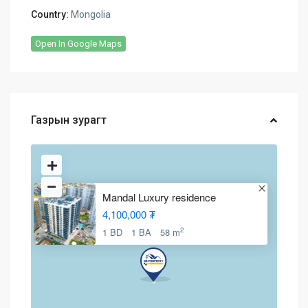
Country:
Mongolia
Open In Google Maps
Газрын зурагт
Mandal Luxury residence
4,100,000 ₮
2
1 BD
1 BA
58 m