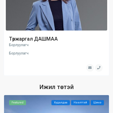
Төржаргал ДАШМАА
Борлуулагч
Борлуулагч
Ижил төстэй
Featured
Худалдаа
Нээлттэй
Шинэ