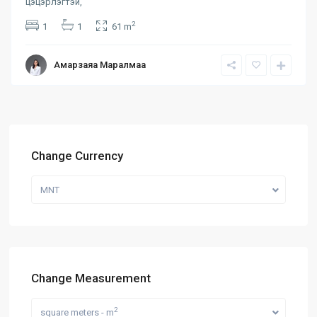
цэцэрлэгтэй,
2
1
1
61 m
Амарзаяа Маралмаа
Change Currency
MNT
Change Measurement
2
square meters - m