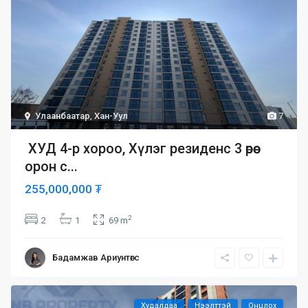
Улаанбаатар
,
Хан-Уул
7
ХУД 4-р хороо, Хүлэг резиденс 3 өрөө
орон с...
255,000,000 ₮
2
2
1
69 m
Бадамжав Ариунтөгс
Худалдаа
Нээлттэй
Онцлох