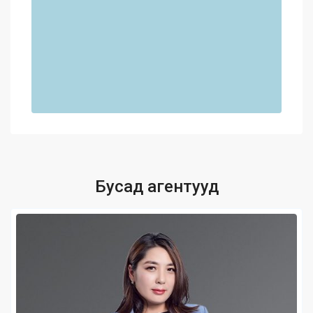
Бусад агентууд