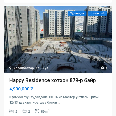
Худалдаа
Нээлттэй
Улаанбаатар
,
Хан-Уул
9
Happy Residence хотхон 879-р байр
4,900,000 ₮
3 өрөө орон сууц худалдана. 88.9 мкв Мастер унтлагын өрөөтэй,
12/13 давхарт, урагшаа болон
...
2
2
2
89 m