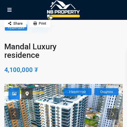
Share
Print
Худалдаа
Mandal Luxury
residence
4,100,000 ₮
Нээлттэй
Онцлох