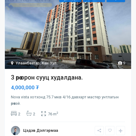
Улаанбаатар
,
Хан-Уул
9
3 өрөө орон сууц худалдана.
4,000,000 ₮
Nova vista хотхонд 75.7 мкв 4/16 давхарт мастер унтлагын
өрөөтэй.
2
2
2
76 m
Цэдэв Дэлгэрмаа