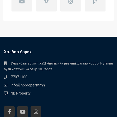
Холбоо барих
Улаанбаатар хот, ХУД Чингисийн өргөн чөлөө 2 дугаар хороо, Нутгийн
буян хотхон 37а байр 103 тоот
77071100
info@nbproperty.mn
NB Property