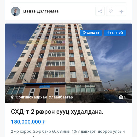
Цэдэв Дэлгэрмаа
Худалдаа
Нээлттэй
Сонгинохайрхан
,
Улаанбаатар
6
СХД-т 2 өрөө орон сууц худалдана.
180,000,000 ₮
27-р хороо, 25-р байр 60.68 мкв, 10/7 давхарт, доороо улсын