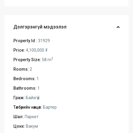
Дэлгэрэнгүй мэдээлэл
Property Id :
31929
Price:
4,100,000 ₮
2
Property Size:
58 m
Rooms:
2
Bedrooms:
1
Bathrooms:
1
Граж:
Байхгүй
Төлбөрийн нөхцөл:
Бартер
Шал:
Паркет
Цонх:
Вакум