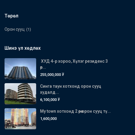
Төрөл
Орон сууц
(1)
Шинэ үл хөдлөх
ХУД 4-р хороо, Хүлэг резиденс 3
өр...
255,000,000 ₮
Синга таун хотхонд орон сууц
худалд...
6,100,000 ₮
My town хотхонд 2 өрөө орон сууц тү...
1,600,000