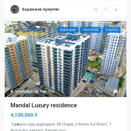
Бадамжав Ариунтөгс
Худалдаа
Нээлттэй
Онцлох
Улаанбаатар
,
Хан-Уул
6
Mandal Luxury residence
4,100,000 ₮
2 өрөө орон сууц худалдана. 58.15 мкв, 2 болон 5-р блокт, 7
болон 8-р давхарт, Бартер оро
...