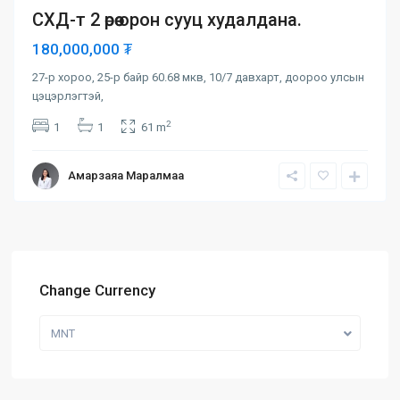
СХД-т 2 өрөө орон сууц худалдана.
180,000,000 ₮
27-р хороо, 25-р байр 60.68 мкв, 10/7 давхарт, доороо улсын
цэцэрлэгтэй,
2
1
1
61 m
Амарзаяа Маралмаа
Change Currency
MNT