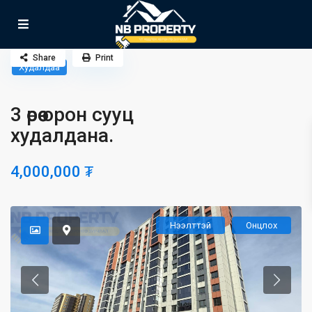
Share
Print
Худалдаа
3 өрөө орон сууц
худалдана.
4,000,000 ₮
Нээлттэй
Онцлох