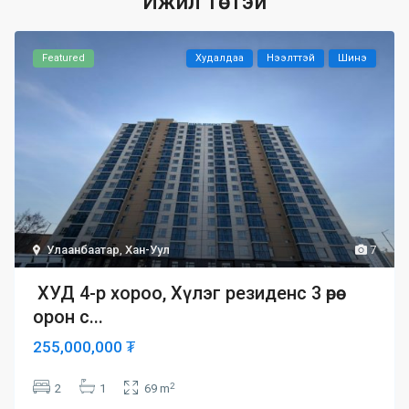
Ижил төстэй
Featured
Худалдаа
Нээлттэй
Шинэ
Улаанбаатар
,
Хан-Уул
7
ХУД 4-р хороо, Хүлэг резиденс 3 өрөө
орон с...
255,000,000 ₮
2
2
1
69 m