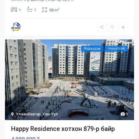
2
1
1
58 m
Худалдаа
Нээлттэй
Улаанбаатар
,
Хан-Уул
9
Happy Residence хотхон 879-р байр
4,900,000 ₮