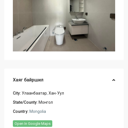
Хаяг байршил
City:
Улаанбаатар
,
Хан-Уул
State/County:
Монгол
Country:
Mongolia
Open In Google Maps