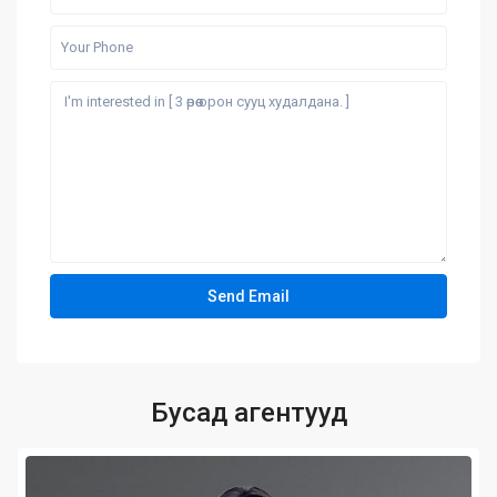
Бусад агентууд