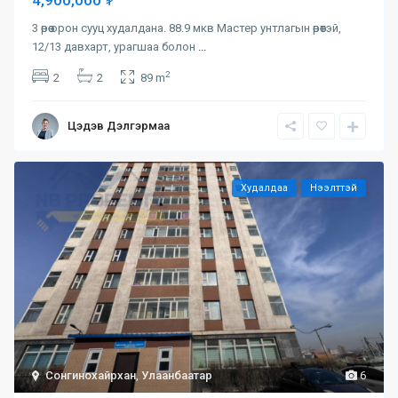
3 өрөө орон сууц худалдана. 88.9 мкв Мастер унтлагын өрөөтэй,
12/13 давхарт, урагшаа болон
...
2
2
2
89 m
Цэдэв Дэлгэрмаа
Худалдаа
Нээлттэй
Сонгинохайрхан
,
Улаанбаатар
6