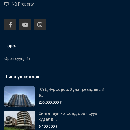
NB Property
Төрөл
Орон сууц
(1)
Шинэ үл хөдлөх
ХУД 4-р хороо, Хүлэг резиденс 3
өр...
255,000,000 ₮
Синга таун хотхонд орон сууц
худалд...
6,100,000 ₮