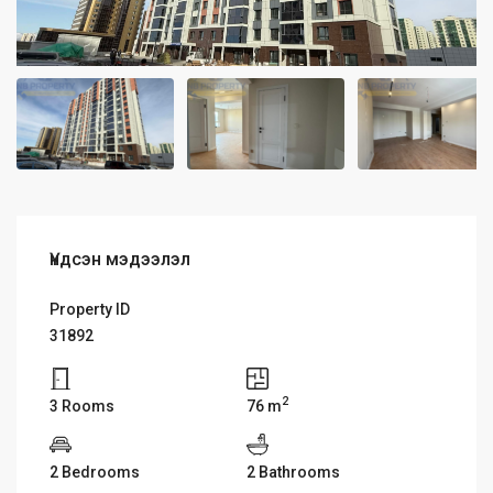
Үндсэн мэдээлэл
Property ID
31892
2
3 Rooms
76 m
2 Bedrooms
2 Bathrooms