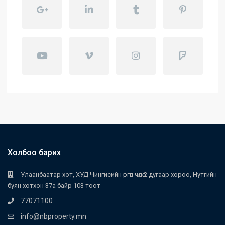
Холбоо барих
Улаанбаатар хот, ХУД Чингисийн өргөн чөлөө 2 дугаар хороо, Нутгийн
буян хотхон 37а байр 103 тоот
77071100
info@nbproperty.mn