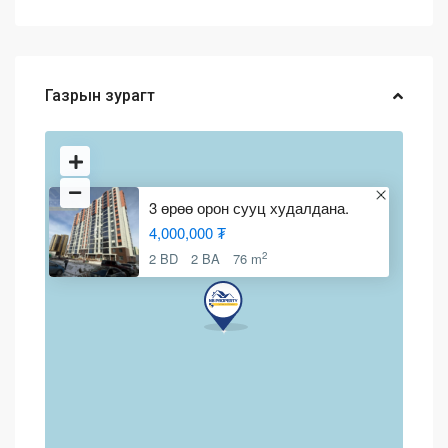
Газрын зурагт
3 өрөө орон сууц худалдана.
4,000,000 ₮
2
2 BD
2 BA
76 m