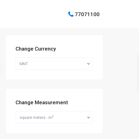
77071100
Change Currency
MNT
Change Measurement
2
square meters - m