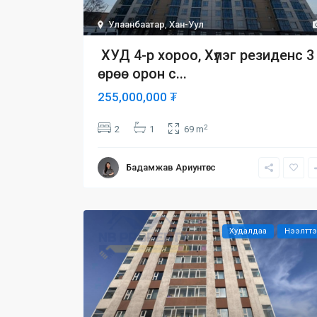
Улаанбаатар
,
Хан-Уул
ХУД 4-р хороо, Хүлэг резиденс 3
өрөө орон с...
255,000,000 ₮
2
2
1
69 m
Бадамжав Ариунтөгс
Худалдаа
Нээлтт