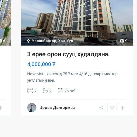
6
Улаанбаатар
,
Хан-Уул
9
3 өрөө орон сууц худалдана.
4,000,000 ₮
Nova vista хотхонд 75.7 мкв 4/16 давхарт мастер
унтлагын өрөөтэй.
2
2
2
76 m
Цэдэв Дэлгэрмаа