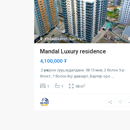
Улаанбаатар
,
Хан-Уул
Mandal Luxury residence
4,100,000 ₮
2 өрөө орон сууц худалдана. 58.15 мкв, 2 болон 5-р
блокт, 7 болон 8-р давхарт, Бартер оро
...
2
1
1
58 m