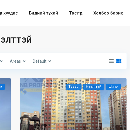
үүр хуудас
Бидний тухай
Төслүүд
Холбоо барих
Нээлттэй
Areas
Default
э
Түрээс
Нээлттэй
Шинэ