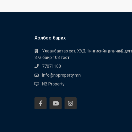
Холбоо барих
Улаанбаатар хот, ХУД Чингисийн өргөн чөлөө 2 д
37а байр 103 тоот
77071100
info@nbproperty.mn
NB Property