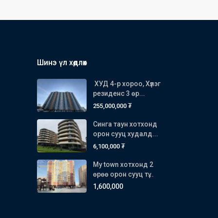
Шинэ үл хөдлөх
ХУД 4-р хороо, Хүлэг
резиденс 3 өр...
255,000,000 ₮
Синга таун хотхонд
орон сууц худалд...
6,100,000 ₮
My town хотхонд 2
өрөө орон сууц тү...
1,600,000