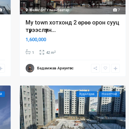
7
Баянгол
,
Улаанбаатар
7
My town хотхонд 2 өрөө орон сууц
түрээслүүлн...
1,600,000
2
1
42 m
Бадамжав Ариунтөгс
эй
Худалдаа
Нээлттэй