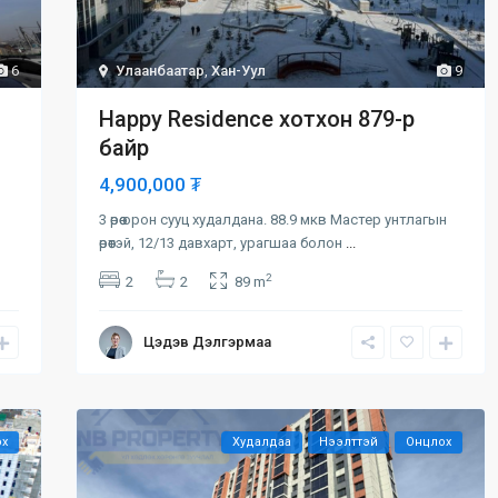
6
Улаанбаатар
,
Хан-Уул
9
Happy Residence хотхон 879-р
байр
4,900,000 ₮
3 өрөө орон сууц худалдана. 88.9 мкв Мастер унтлагын
өрөөтэй, 12/13 давхарт, урагшаа болон
...
2
2
2
89 m
Цэдэв Дэлгэрмаа
ох
Худалдаа
Нээлттэй
Онцлох