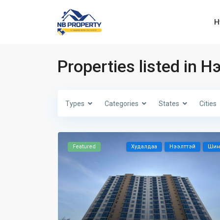
Н
Properties listed in 
Types
Categories
States
Cities
Featured
Худалдаа
Нээлттэй
Шин