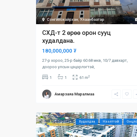
Сонгинохайрхан
,
Улаанбаатар
СХД-т 2 өрөө орон сууц
худалдана.
180,000,000 ₮
27-р хороо, 25-р байр 60.68 мкв, 10/7 давхарт,
доороо улсын цэцэрлэгтэй,
2
1
1
61 m
Амарзаяа Маралмаа
Худалдаа
Нээлттэй
Онцл