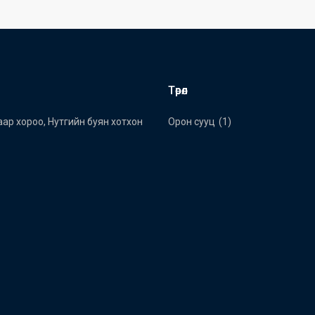
Төрөл
угаар хороо, Нутгийн буян хотхон
Орон сууц
(1)